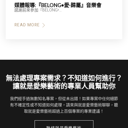
媒體報導:『BELONG•愛·歸屬』音樂會
感謝前來參加『BELONG•…
READ MORE
ABOUT
媒
體
報
導:
『BELONG•
愛
·
歸
屬』
音
樂
會
無法處理專案需求？不知道如何進行？
讓就是愛樂藝術的專業人員幫助你
我們經手過無數知名專案，但從未出錯！如果專案中任何細節
有不確定性或不知道如何處理，請來與就是愛樂藝術聊聊，聽
取就是愛樂藝術超過上百個專案的專業建議！