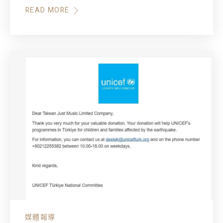
READ MORE
ABOUT
TAIWAN
FOLK
MUSIC:
A
CHAMBER
ORCHESTRA
REVIVAL
|
RESOUND
EP.
2
媒體報導