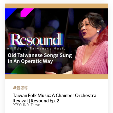
CHAMBER
ORCHESTRA
REVIVAL
|
RESOUND
EP.
1
媒體報導
Taiwan Folk Music: A Chamber Orchestra
Revival | Resound Ep. 2
RESOUND- Taiwa…