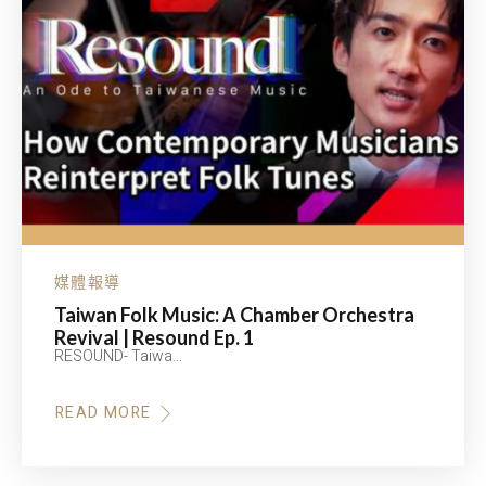
媒體報導
Taiwan Folk Music: A Chamber Orchestra
Revival | Resound Ep. 1
RESOUND- Taiwa…
READ MORE
ABOUT
TAIWAN
FOLK
MUSIC:
A