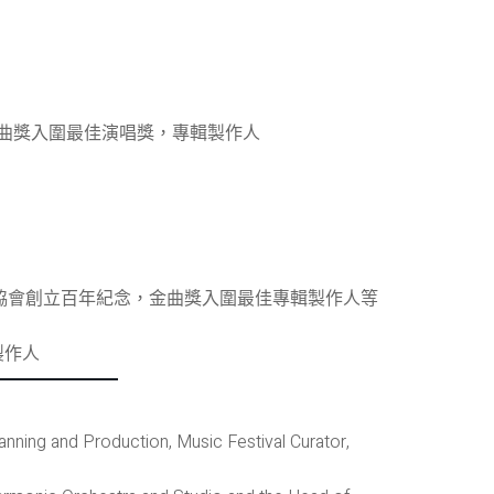
錦如專輯 金曲獎入圍最佳演唱獎，專輯製作人
27」林獻堂/文化協會創立百年紀念，金曲獎入圍最佳專輯製作人等
製作人
Planning and Production, Music Festival Curator,