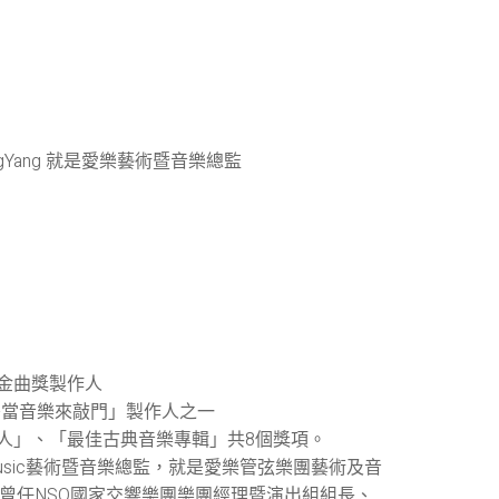
ungYang 就是愛樂藝術暨音樂總監
金曲獎製作人
-當音樂來敲門」製作人之一
人」、「最佳古典音樂專輯」共8個獎項。
stMusic藝術暨音樂總監，就是愛樂管弦樂團藝術及音
長。 曾任NSO國家交響樂團樂團經理暨演出組組長、