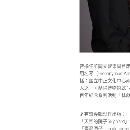
曾擔任華岡交響樂團首席
用名琴（Hieronymus
括：國立中正文化中心
人之一。蘭陽博物館201
百年紀念系列活動「林獻
🎵有聲專輯製作出版：
「天空的院子Sky Ya
「臺灣囝仔Tâi-oân gín