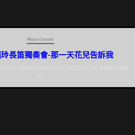
Ｍusic Concert
惠湄與她的朋友們長笛與中提琴、豎琴篇
提琴與豎琴的奏鳴曲已成為此編制的典範， 本音樂會從此曲出
發，介…