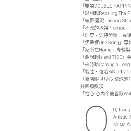
「雙囍DOUBLE HAPPI
「思想起Recalling T
「絃舞·臺灣Dancing St
「不改的承諾Promis
「理查・史特勞斯：最後四首歌R
「伊聲響One Song」
「家所在Home」專輯
「潮想起Island TID
「來時路Coming a L
「戲弦・弦戲XiSTRIN
「臺灣眼世界心-環球遊記The
共四項獎項
「拾心-心內个彼首歌Walk
O
U, Tsung
Artistic 
Music Al