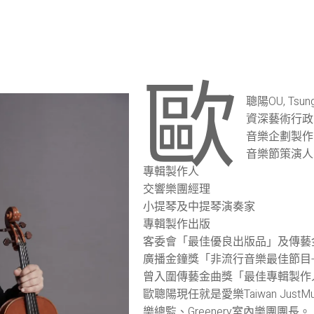
歐
聰陽OU, Ts
資深藝術行政
音樂企劃製作
音樂節策演人
專輯製作人
交響樂團經理
小提琴及中提琴演奏家
專輯製作出版
客委會「最佳優良出版品」及傳藝
廣播金鐘獎「非流行音樂最佳節目
曾入圍傳藝金曲獎「最佳專輯製作
歐聰陽現任就是愛樂Taiwan Ju
樂總監、Greenery室內樂團團