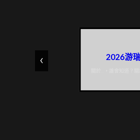
‹
2025 陳
德布西寫給長笛、中