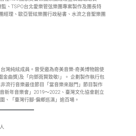
樂團行政總監、TSPO台北愛樂管弦樂團專案製作及團長特
團經理、歐亞管絃樂團行政秘書、水流之音聖樂團
台灣純絃成員。曾受邀為奇美音樂-奇美博物館使
此專輯入圍金曲獎)及「向鄧雨賢致敬I」。 企劃製作執行包
獎非流行音樂最佳節目「當音樂來敲門」節目製作
音新年音樂會」2019～2022、臺灣文化協會創立
圍、「臺灣行腳-偏鄉巡演」逾百場。
人