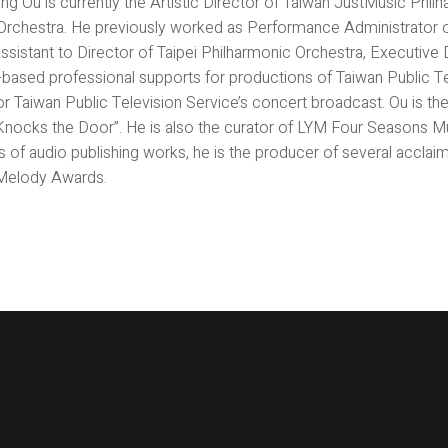
ng Ou is currently the Artistic Director of Taiwan JustMusic Phi
rchestra. He previously worked as Performance Administrator o
sistant to Director of Taipei Philharmonic Orchestra, Executive
-based professional supports for productions of Taiwan Public Te
r Taiwan Public Television Service’s concert broadcast. Ou is the
ocks the Door”. He is also the curator of LYM Four Seasons M
s of audio publishing works, he is the producer of several accl
 Melody Awards.