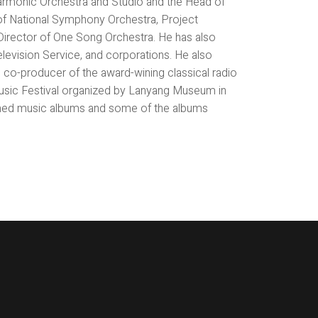
lharmonic Orchestra and Studio and the Head of
f National Symphony Orchestra, Project
 Director of One Song Orchestra. He has also
levision Service, and corporations. He also
 co-producer of the award-wining classical radio
usic Festival organized by Lanyang Museum in
aimed music albums and some of the albums