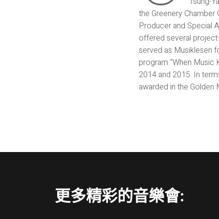
Tsung-Ya
the Greenery Chamber O
Producer and Special As
offered several project
served as Musiklesen fo
program “When Music Kn
2014 and 2015. In term
awarded in the Golden
更多精彩的音樂會: